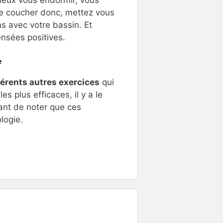
ieux vous endormir, vous
se coucher donc, mettez vous
ns avec votre bassin. Et
nsées positives.
e
férents autres exercices
qui
s plus efficaces, il y a le
tant de noter que ces
logie.